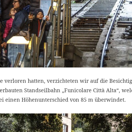
 verloren hatten, verzichteten wir auf die Besichti
erbauten Standseilbahn „Funicolare Città Alta“, wel
ei einen Höhenunterschied von 85 m überwindet.