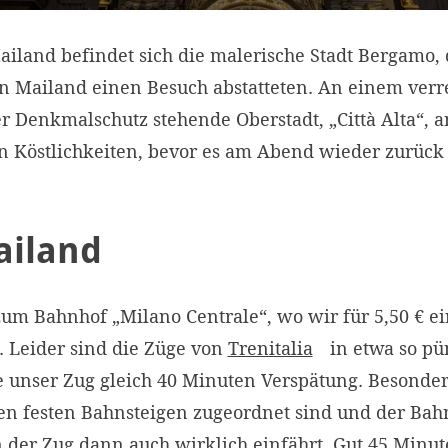
ailand befindet sich die malerische Stadt Bergamo,
 Mailand einen Besuch abstatteten. An einem verr
r Denkmalschutz stehende Oberstadt, „Città Alta“, 
en Köstlichkeiten, bevor es am Abend wieder zurück
ailand
 zum Bahnhof „Milano Centrale“, wo wir für 5,50 € e
 Leider sind die Züge von
Trenitalia
in etwa so pün
e unser Zug gleich 40 Minuten Verspätung. Besonder
n festen Bahnsteigen zugeordnet sind und der Bahn
 der Zug dann auch wirklich einfährt. Gut 45 Minut