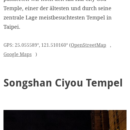
Temple, einer der ältesten und durch seine
zentrale Lage meistbesuchtesten Tempel in
Taipei.
GPS: 25.055589°, 121.510160° (
OpenStreetMap
,
Google Maps
)
Songshan Ciyou Tempel