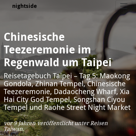
nightside
Chinesische
Teezeremonie im
Regenwald um Taipei
Reisetagebuch Taipei – Tag 5: Maokong
Gondola, Zhinan Tempel, Chinesische
Teezeremonie, Dadaocheng Wharf, Xia
Hai City God Tempel, Songshan Ciyou
Tempel und Raohe Street Night Market
vor 9 Jahren
veröffentlicht unter
Reisen
Taiwan
.